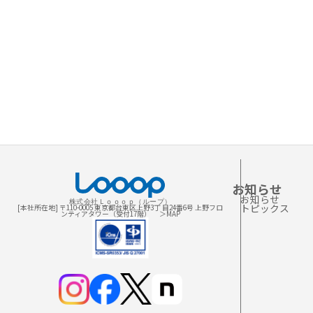
お知らせ
お知らせ
株式会社Ｌｏｏｏｐ（ループ）
トピックス
[本社所在地] 〒110-0005 東京都台東区上野3丁 目24番6号 上野フロ
ンティアタワー（受付17階）
＞MAP