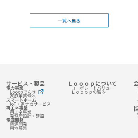
一覧へ戻る
サービス・製品
Ｌｏｏｏｐについて
電力事業
コーポレートバリュー
Looopでんき
Ｌｏｏｏｐの強み
家庭用蓄電池
スマートホーム
IoT・家ナカサービス
再エネ事業
再エネ事業
発電所設計・建設
電源開発
電源開発
用地募集