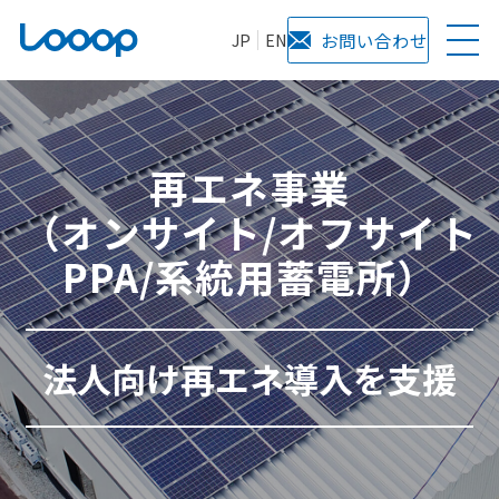
JP
EN
お問い合わせ
再エネ事業
（オンサイト/オフサイト
PPA/系統用蓄電所）
法人向け再エネ導入を支援