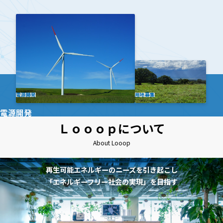
電源開発
用地募集
電源開発
Ｌｏｏｏｐについて
About Looop
再生可能エネルギーのニーズを引き起こし
「エネルギーフリー社会の実現」を目指す