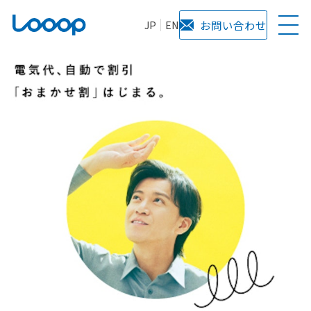
JP
EN
お問い合わせ
株
式
会
社
Ｌ
ｏ
ｏ
ｏ
ｐ