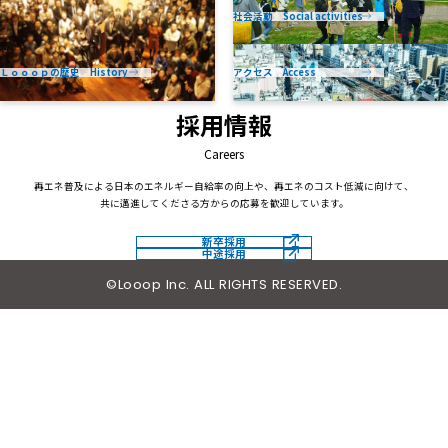
社会活動 Social activities
Ｌｏｏｏｐの歴史 History
アクセス Access
採用情報
Careers
再エネ普及による日本のエネルギー自給率の向上や、再エネのコスト低減に向けて、
共に邁進してくださる方からの応募を歓迎しています。
新卒採用
中途採用
©Looop Inc. ALL RIGHTS RESERVED.