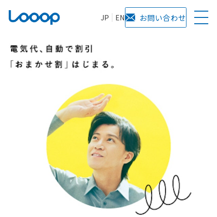
JP
EN
お問い合わせ
株
式
会
社
Ｌ
ｏ
ｏ
ｏ
ｐ