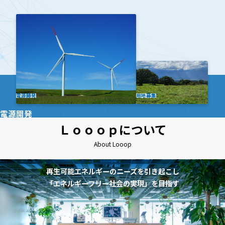
電源開発
用地募集
電源開発
Ｌｏｏｏｐについて
About Looop
再生可能エネルギーのニーズを引き起こし
「エネルギーフリー社会の実現」を目指す