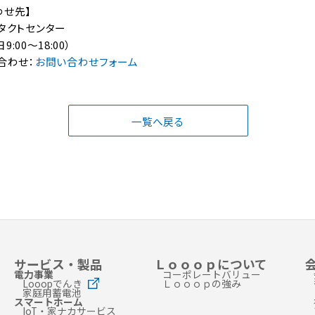
わせ先】
タクトセンター
日9:00～18:00）
合わせ：
お問い合わせフォーム
一覧へ戻る
サービス・製品
Ｌｏｏｏｐについて
電力事業
コーポレートバリュー
Looopでんき
Ｌｏｏｏｐの強み
家庭用蓄電池
スマートホーム
IoT・家ナカサービス