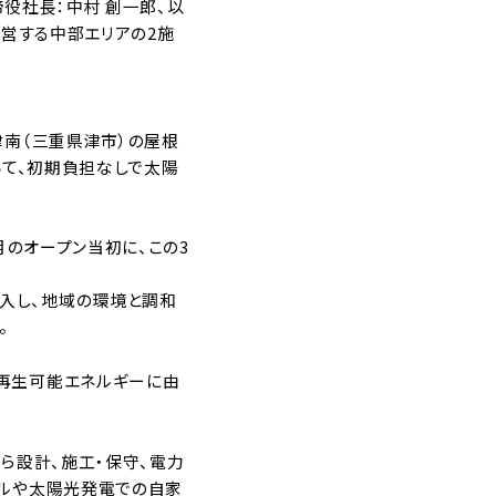
役社長：中村 創一郎、以
運営する中部エリアの2施
津南（三重県津市）の屋根
いて、初期負担なしで太陽
月のオープン当初に、この3
入し、地域の環境と調和
。
、再生可能エネルギーに由
ら設計、施工・保守、電力
デルや太陽光発電での自家