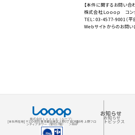
【本件に関するお問い合
株式会社Ｌｏｏｏｐ コン
TEL：03-4577-9001（平
Webサイトからのお問い
お知らせ
お知らせ
株式会社Ｌｏｏｏｐ（ループ）
トピックス
[本社所在地] 〒110-0005 東京都台東区上野3丁 目24番6号 上野フロ
ンティアタワー（受付17階）
＞MAP