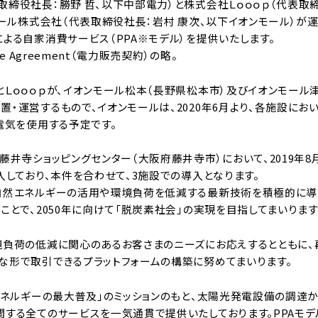
締役社長：勝野 哲、以下中部電力）と株式会社Ｌｏｏｏｐ（代表取締
モール株式会社（代表取締役社長：岩村 康次、以下イオンモール）が
よる自家消費サービス（PPA※モデル）を提供いたします。
ase Agreement（電力販売契約）の略。
とＬｏｏｏｐが、イオンモール松本（長野県松本市）及びイオンモール
・運営するもので、イオンモールは、2020年6月より、各施設にお
電気を使用する予定です。
藤井寺ショッピングセンター（大阪府藤井寺市）において、2019年8
入しており、本件を合わせて、3施設での導入となります。
自然エネルギーの活用や環境負荷を低減する最新技術を積極的に導
ことで、2050年に向けて「脱炭素社会」の実現を目指してまいります
境負荷の低減に関心のあるお客さまのニーズにお応えするとともに
な形で取引できるプラットフォームの構築に努めてまいります。
エネルギーの最大普及」のミッションのもと、太陽光発電設備の調達か
関する全てのサービスを一気通貫で提供いたしております。PPAモ