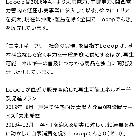
Ｌｏｏｏｐは2016年4月より東京電力、中部電力、関西電
力管内で低圧小売事業に参入して以後、徐々にエリア
を拡大。現在は沖縄・離島を除く全国で「Looopでんき」
を販売しています。
「エネルギーフリー社会の実現」を目指すＬｏｏｏｐは、基
本料金なしで安く電力を一般家庭に供給するほか、再生
可能エネルギーの普及につながる商品を独自に開発設
計し提供しています。
Ｌｏｏｏｐが直近で販売開始した再生可能エネルギー普
及促進プラン
2019年 9月 戸建て住宅向け太陽光発電0円設置サー
ビス「未来発電」
2019年12月 卒FITを迎える顧客に対して、給湯器を昼
に動かして自家消費を促す「Looopでんき０（ゼロ）」