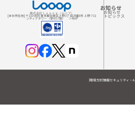
お知らせ
お知らせ
株式会社Ｌｏｏｏｐ（ループ）
トピックス
[本社所在地] 〒110-0005 東京都台東区上野3丁 目24番6号 上野フロ
ンティアタワー（受付17階）
＞MAP
環境方針
情報セキュリティ・A