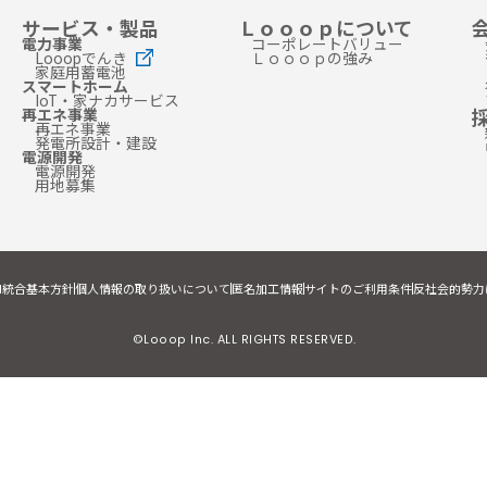
サービス・製品
Ｌｏｏｏｐについて
電力事業
コーポレートバリュー
Looopでんき
Ｌｏｏｏｐの強み
家庭用蓄電池
スマートホーム
IoT・家ナカサービス
再エネ事業
再エネ事業
発電所設計・建設
電源開発
電源開発
用地募集
I統合基本方針
個人情報の取り扱いについて
匿名加工情報
サイトのご利用条件
反社会的勢力
©Looop Inc. ALL RIGHTS RESERVED.