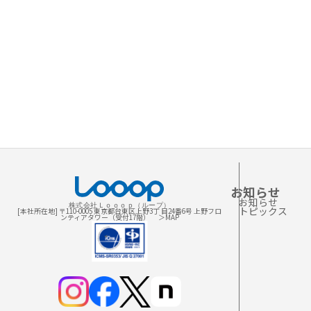
お知らせ
お知らせ
株式会社Ｌｏｏｏｐ（ループ）
トピックス
[本社所在地] 〒110-0005 東京都台東区上野3丁 目24番6号 上野フロ
ンティアタワー（受付17階）
＞MAP