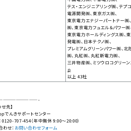
テス・エンジニアリング㈱、テプ
電源開発㈱、東京ガス㈱、
東京電力エナジーパートナー㈱
㈱、東京電力フュエル＆パワー㈱
東京電力ホールディングス㈱、
発電㈱、日本テクノ㈱、
プレミアムグリーンパワー㈱、北
㈱、丸紅㈱、丸紅新電力㈱、
三井物産㈱、ミツウロコグリーン
ｐ
以上 43社
—————————-
わせ先】
oopでんきサポートセンター
0-707-454（年中無休 9:00～20:00）
合わせ：
お問い合わせフォーム