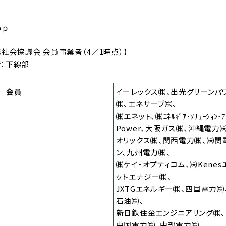
ｏｐ
社会協議会 会員事業者（4／1時点）】
：
下線部
会員
イーレックス㈱、出光グリーンパ
㈱、エネサーブ㈱、
㈱エネット、㈱ｴﾈﾙｷﾞｱ･ｿﾘｭｰｼｮﾝ･ｱﾝ
Power、大阪ガス㈱、沖縄電力㈱
オリックス㈱、関西電力㈱、㈱関
ン、九州電力㈱、
㈱ケイ・オプティコム、㈱Kene
ットエナジー㈱、
JXTGエネルギー㈱、四国電力㈱
石油㈱、
新日鉄住金エンジニアリング㈱、
中国電力㈱、中部電力㈱、