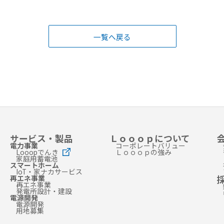
一覧へ戻る
サービス・製品
Ｌｏｏｏｐについて
電力事業
コーポレートバリュー
Looopでんき
Ｌｏｏｏｐの強み
家庭用蓄電池
スマートホーム
IoT・家ナカサービス
再エネ事業
再エネ事業
発電所設計・建設
電源開発
電源開発
用地募集