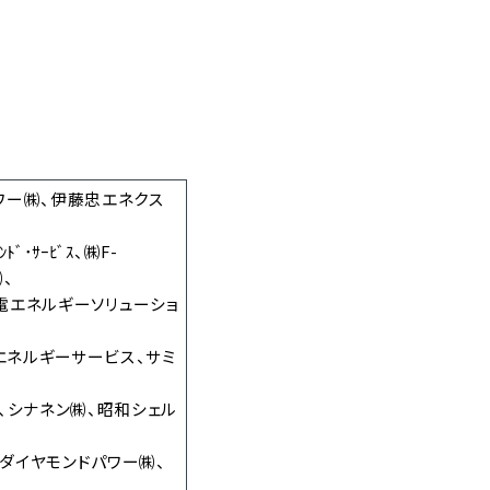
ワー㈱、伊藤忠エネクス
ﾄﾞ･ｻｰﾋﾞｽ、㈱F-
、
電エネルギーソリューショ
sエネルギーサービス、サミ
、シナネン㈱、昭和シェル
ダイヤモンドパワー㈱、