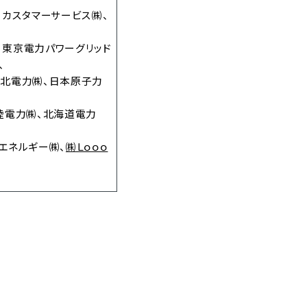
コカスタマーサービス㈱、
、東京電力パワーグリッド
、
東北電力㈱、日本原子力
陸電力㈱、北海道電力
エネルギー㈱、
㈱Ｌｏｏｏ