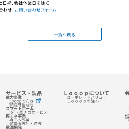
0（土日祝、会社休業日を除く）
合わせ：
お問い合わせフォーム
一覧へ戻る
サービス・製品
Ｌｏｏｏｐについて
電力事業
コーポレートバリュー
Looopでんき
Ｌｏｏｏｐの強み
家庭用蓄電池
スマートホーム
IoT・家ナカサービス
再エネ事業
再エネ事業
発電所設計・建設
電源開発