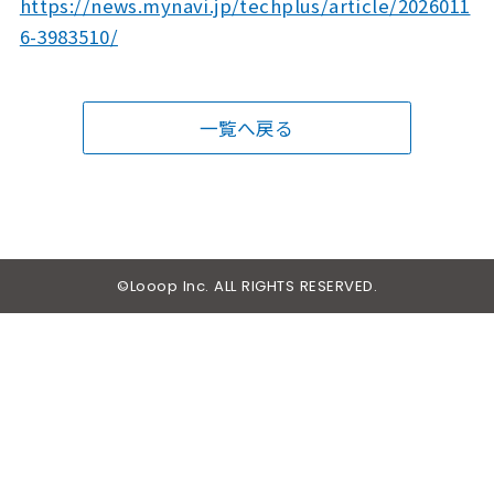
https://news.mynavi.jp/techplus/article/2026011
6-3983510/
一覧へ戻る
©Looop Inc. ALL RIGHTS RESERVED.