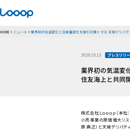
HOME
>
ニュース
>
業界初の気温変化と日射量変化を取引対象とする 天候デリバテ
2020.10.15
プレスリリ
業界初の気温変
住友海上と共同
株式会社Ｌｏｏｏｐ（本
小売事業の原価増大リス
原 典之）と天候デリバテ