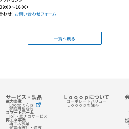
日9:00～18:00）
合わせ：
お問い合わせフォーム
一覧へ戻る
サービス・製品
Ｌｏｏｏｐについて
電力事業
コーポレートバリュー
Looopでんき
Ｌｏｏｏｐの強み
家庭用蓄電池
スマートホーム
IoT・家ナカサービス
再エネ事業
再エネ事業
発電所設計・建設