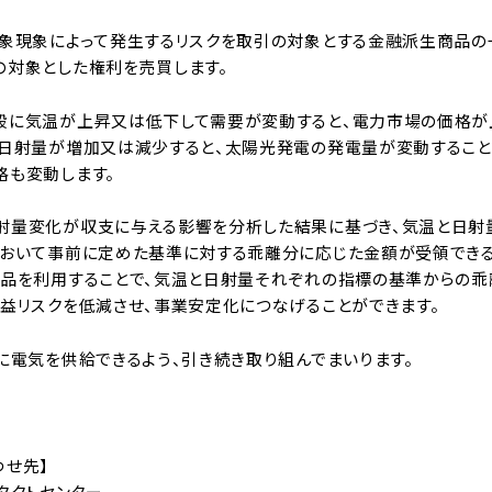
気象現象によって発生するリスクを取引の対象とする金融派生商品の
の対象とした権利を売買します。
般に気温が上昇又は低下して需要が変動すると、電力市場の価格が
、日射量が増加又は減少すると、太陽光発電の発電量が変動するこ
格も変動します。
射量変化が収支に与える影響を分析した結果に基づき、気温と日射
において事前に定めた基準に対する乖離分に応じた金額が受領でき
商品を利用することで、気温と日射量それぞれの指標の基準からの
収益リスクを低減させ、事業安定化につなげることができます。
に電気を供給できるよう、引き続き取り組んでまいります。
わせ先】
タクトセンター