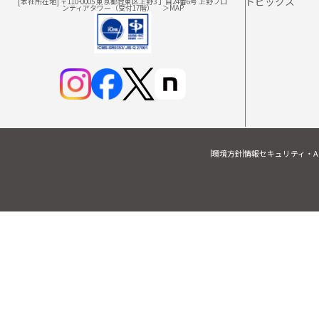
トピックス
[本社所在地] 〒110-0005 東京都台東区上野3丁 目24番6号 上野フロ
ンティアタワー（受付17階）
＞MAP
環境方針
情報セキュリティ・A