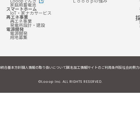
Looopでんき
Ｌｏｏｏｐの強み
家庭用蓄電池
スマートホーム
IoT・家ナカサービス
再エネ事業
再エネ事業
発電所設計・建設
電源開発
電源開発
用地募集
I統合基本方針
個人情報の取り扱いについて
匿名加工情報
サイトのご利用条件
反社会的勢力
©Looop Inc. ALL RIGHTS RESERVED.