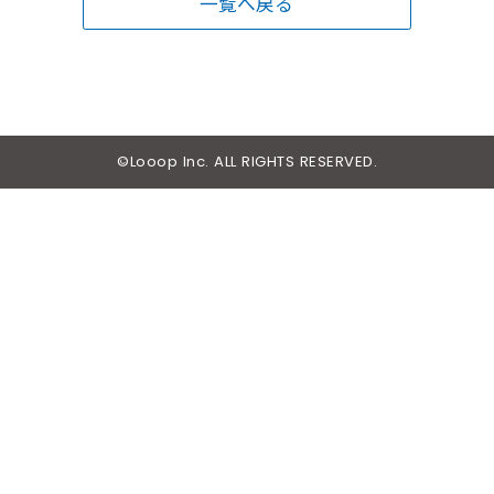
一覧へ戻る
©Looop Inc. ALL RIGHTS RESERVED.