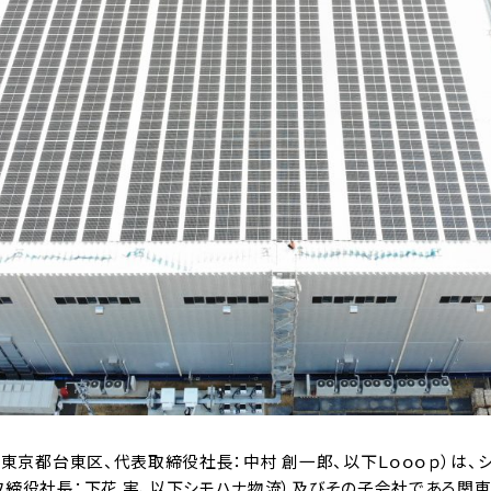
：東京都台東区、代表取締役社長：中村 創一郎、以下Ｌｏｏｏｐ）は
取締役社長：下花 実、以下シモハナ物流）及びその子会社である関