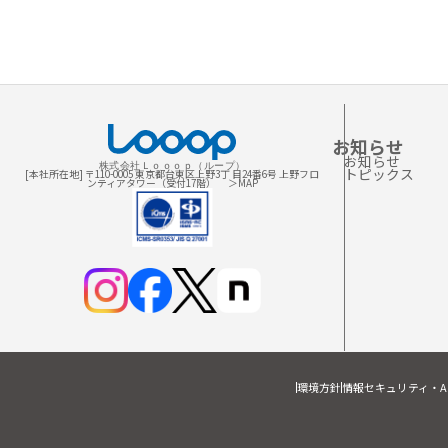
お知らせ
お知らせ
株式会社Ｌｏｏｏｐ（ループ）
トピックス
[本社所在地] 〒110-0005 東京都台東区上野3丁 目24番6号 上野フロ
ンティアタワー（受付17階）
＞MAP
環境方針
情報セキュリティ・A