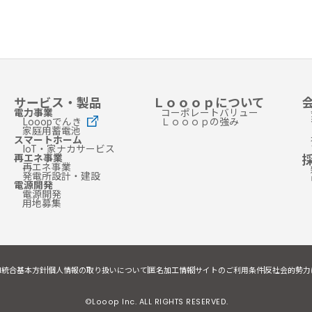
サービス・製品
Ｌｏｏｏｐについて
電力事業
コーポレートバリュー
Looopでんき
Ｌｏｏｏｐの強み
家庭用蓄電池
スマートホーム
IoT・家ナカサービス
再エネ事業
再エネ事業
発電所設計・建設
電源開発
電源開発
用地募集
I統合基本方針
個人情報の取り扱いについて
匿名加工情報
サイトのご利用条件
反社会的勢力
©Looop Inc. ALL RIGHTS RESERVED.