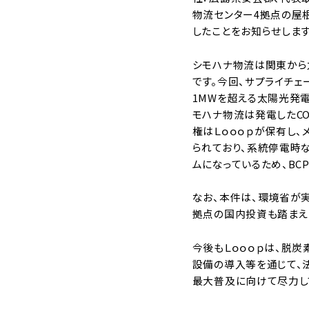
物流センター4拠点の屋
したことをお知らせします
シモハナ物流は関東から
です。今回、サプライチェ
1MWを超える太陽光発
モハナ物流は発電したC
権はＬｏｏｏｐが保有し、
られており、系統停電時
ムになっているため、BC
なお、本件は、環境省が
拠点の国内投資も踏まえ
今後もＬｏｏｏｐは、脱
設備の導入等を通じて、
最大普及に向けて尽力し