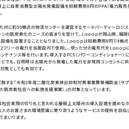
根上に自家消費型太陽光発電設備を初期費用0円のPPA（電力販売
。
九州に約50拠点の物流センターを運営するサードパーティーロジス
ーンの脱炭素化のニーズの高まりを受けて、Ｌｏｏｏｐが岡山県、福
電設備を設置することとなりました。Ｌｏｏｏｐは初期費用0円で4拠
O2フリーの電力を当施設内で使用し、使った分の電気代をＬｏｏｏｐ
メンテナンス等を行います。導入するPCS（パワーコンディショナー
などでも、日照時は太陽光から発電した電力を非常用コンセントに供
P対策としても有効です。
実施する「令和2年度二酸化炭素排出抑制対策事業費等補助金（サプ
た脱炭素社会への転換支援事業）」の対象となっています。
炭素社会実現の切り札と言われる屋根上太陽光の導入促進を進めなが
法人のお客さまの環境意識に寄り添うようなサービスの提供を目指
てまいります。