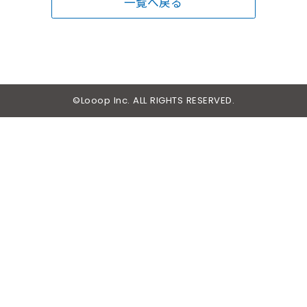
一覧へ戻る
©Looop Inc. ALL RIGHTS RESERVED.