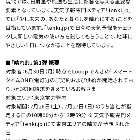
現代では、日射量や風速も生活に影響を与える重要な
要素となっています。天気予報専門メディア「tenki.jp」
では「少し未来の、あなたと暮らしを晴れにする」ことを
目指しています。「tenki.jp」で日々の天気予報をチェッ
クし、新しい電気の使い方を試してもらうことで、地球に
やさしい１日につながることを期待しています。
■「晴れ割」第1弾 概要
対象者：6月30日（月）時点でLooop でんきの「スマート
タイムONE(電灯)」のご契約および供給が開始されてお
り、かつ初回請求を迎えているお客さま
対象エリア：東京電力管内
対象期間：7月26日（土）、7月27日（日）のうち当社が指
定する日の10時00分から13時59分 ※天気予報専門メ
ディア「tenki.jp」にて東京エリアの晴天が予想された
日