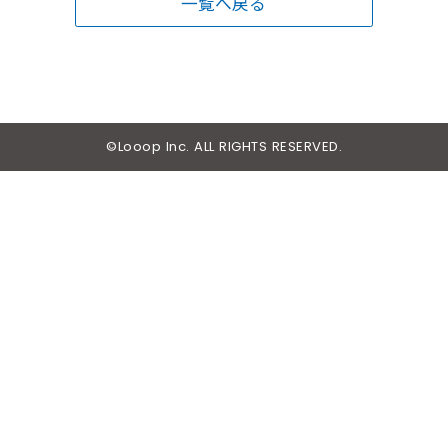
一覧へ戻る
©Looop Inc. ALL RIGHTS RESERVED.