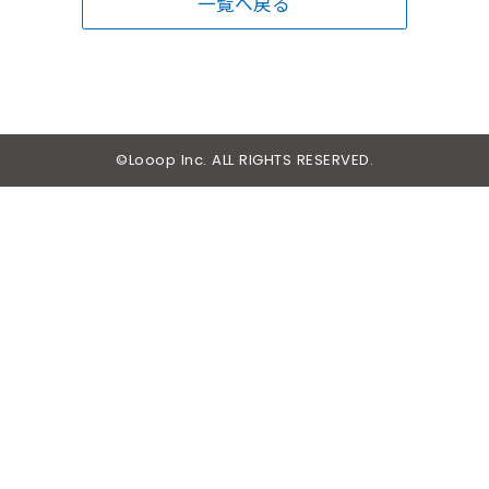
一覧へ戻る
©Looop Inc. ALL RIGHTS RESERVED.