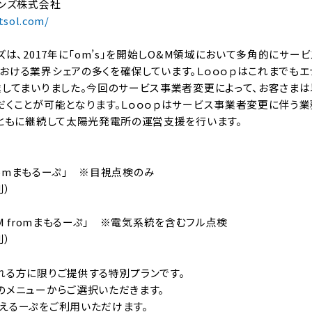
ョンズ株式会社
tsol.com/
ズは、2017年に「om’s」を開始しO&M領域において多角的にサー
おける業界シェアの多くを確保しています。Ｌｏｏｏｐはこれまでもエ
業してまいりました。今回のサービス事業者変更によって、お客さまは
だくことが可能となります。Ｌｏｏｏｐはサービス事業者変更に伴う
とともに継続して太陽光発電所の運営支援を行います。
C fromまもるーぷ」 ※目視点検のみ
別）
MIUM fromまもるーぷ」 ※電気系統を含むフル点検
別）
れる方に限りご提供する特別プランです。
のメニューからご選択いただきます。
えるーぷをご利用いただけます。