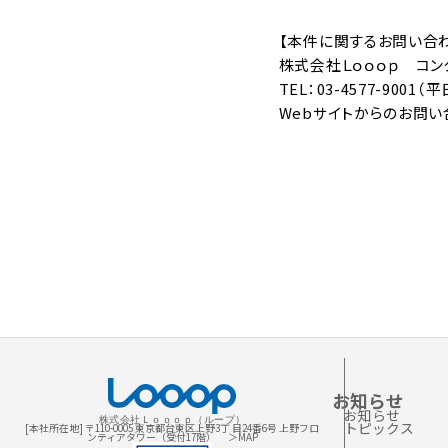
【本件に関するお問い合
株式会社Ｌｏｏｏｐ コン
TEL：03-4577-9001（平
Webサイトからのお問い
お知らせ
お知らせ
株式会社Ｌｏｏｏｐ（ループ）
トピックス
[本社所在地] 〒110-0005 東京都台東区上野3丁 目24番6号 上野フロ
ンティアタワー（受付17階）
＞MAP