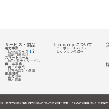
サービス・製品
Ｌｏｏｏｐについて
電力事業
コーポレートバリュー
Looopでんき
Ｌｏｏｏｐの強み
家庭用蓄電池
スマートホーム
IoT・家ナカサービス
再エネ事業
再エネ事業
発電所設計・建設
電源開発
電源開発
用地募集
I統合基本方針
個人情報の取り扱いについて
匿名加工情報
サイトのご利用条件
反社会的勢力