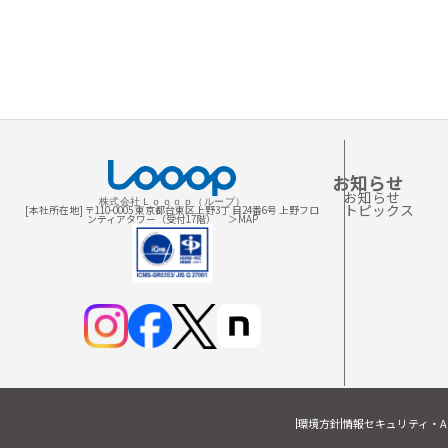
お知らせ
お知らせ
株式会社Ｌｏｏｏｐ（ループ）
トピックス
[本社所在地] 〒110-0005 東京都台東区上野3丁 目24番6号 上野フロ
ンティアタワー（受付17階）
＞MAP
環境方針
情報セキュリティ・A