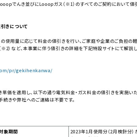
Looopでんき並びにLooopガス（※1）のすべてのご契約において
値引きについて
スの使用量に応じて料金の値引きを行い、ご家庭や企業のご負担の軽
（※2）など、本事業に伴う値引きの詳細を下記特設サイトにて解説し
.com/pr/gekihenkanwa/
き単価を適用し、以下の通り電気料金・ガス料金の値引きを実施いた
手続きや弊社へのご連絡は不要です。
対象期間
2023年1月使用分（2月検針分）