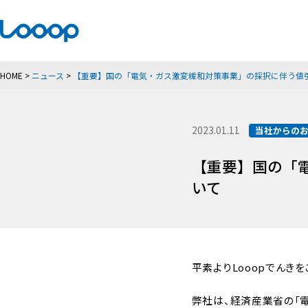
HOME
>
ニュース
>
【重要】国の「電気・ガス激変緩和対策事業」の採択に伴う値
2023.01.11
当社からの
【重要】国の「
いて
平素よりLooopでんき
弊社は、経済産業省の「電