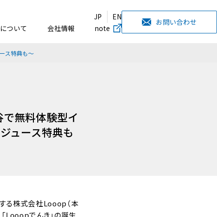
JP
EN
お問い合わせ
について
会社情報
note
ュース特典も～
谷で無料体験型イ
スジュース特典も
る株式会社Looop（本
「Looopでんき」の誕生