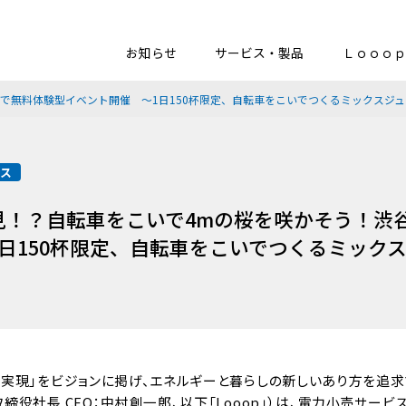
お知らせ
サービス・製品
Ｌｏｏｏｐ
で無料体験型イベント開催 ～1日150杯限定、自転車をこいでつくるミックスジ
ース
見！？自転車をこいで4mの桜を咲かそう！渋
日150杯限定、自転車をこいでつくるミック
実現」をビジョンに掲げ、エネルギーと暮らしの新しいあり方を追求す
役社長 CEO：中村創一郎、以下「Looop」）は、電力小売サービス