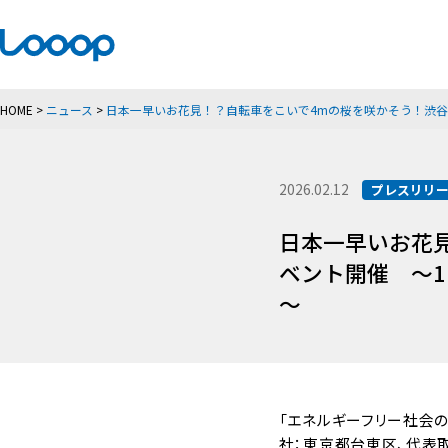
HOME
>
ニュース
>
日本一早いお花見！？自転車をこいで4mの桜を咲かそう！渋谷
2026.02.12
プレスリリ
日本一早いお花
ベント開催 ～1
～
「エネルギーフリー社会の
社：東京都台東区、代表取締