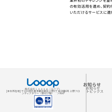
業界初のチャレンジを重ね
の有効活用を進め、契約件
いただけるサービスに進
お知らせ
お知らせ
株式会社Ｌｏｏｏｐ（ループ）
トピックス
[本社所在地] 〒110-0005 東京都台東区上野3丁 目24番6号 上野フロ
ンティアタワー（受付17階）
＞MAP