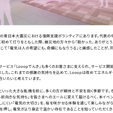
11年の東日本大震災における復興支援ボランティアにあります。代表
に初めて灯りをともした際、被災地の方々から「助かった、ありがと
通じて「電気は人の希望にも、命綱にもなりうる」と痛感したことが、
サービス「Looopでんき」も多くのお客さまに支えられ、サービス開
した。これまでの感謝の気持ちを込めて、Looopは改めてエネルギ
合いたいと考えています。
といった大きな転機を前に、多くの方が期待と不安を抱く季節です。そ
る前向きな気持ち」を皆さまへのエールに変えて届けるべく、本イベ
しにくい「電気の大切さ」を、桜を咲かせる体験を通して楽しみながら
を押し、電気がより身近で温かい存在であることを知っていただくき