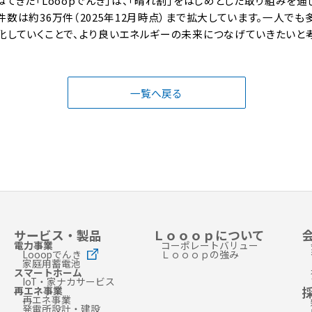
てきた「Looopでんき」は、「晴れ割」をはじめとした取り組みを
数は約36万件（2025年12月時点）まで拡大しています。一人でも
化していくことで、より良いエネルギーの未来につなげていきたいと考
一覧へ戻る
サービス・製品
Ｌｏｏｏｐについて
電力事業
コーポレートバリュー
Looopでんき
Ｌｏｏｏｐの強み
家庭用蓄電池
スマートホーム
IoT・家ナカサービス
再エネ事業
再エネ事業
発電所設計・建設