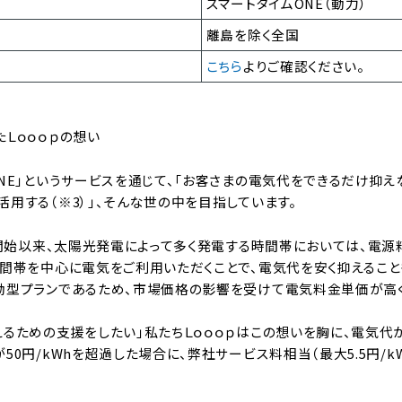
スマートタイムONE（動力）
離島を除く全国
こちら
よりご確認ください。
Ｌｏｏｏｐの想い
NE」というサービスを通じて、「お客さまの電気代をできるだけ抑
用する（※3）」、そんな世の中を目指しています。
ス開始以来、太陽光発電によって多く発電する時間帯においては、電源料
時間帯を中心に電気をご利用いただくことで、電気代を安く抑えること
動型プランであるため、市場価格の影響を受けて電気料金単価が高
えるための支援をしたい」私たちＬｏｏｏｐはこの想いを胸に、電気代
50円/kWhを超過した場合に、弊社サービス料相当（最大5.5円/k