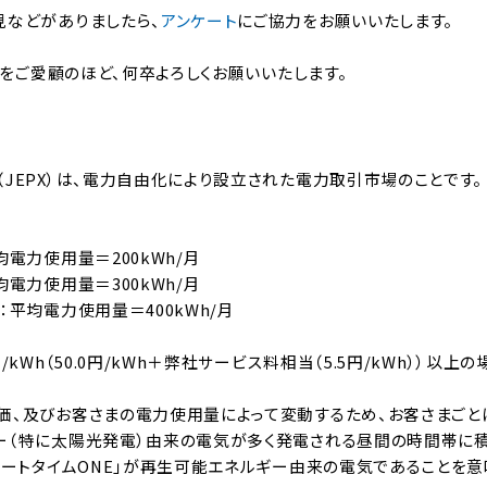
見などがありましたら、
アンケート
にご協力をお願いいたします。
き」をご愛顧のほど、何卒よろしくお願いいたします。
JEPX）は、電力自由化により設立された電力取引市場のことです。
電力使用量＝200kWh/月
電力使用量＝300kWh/月
平均電力使用量＝400kWh/月
kWh（50.0円/kWh＋弊社サービス料相当（5.5円/kWh））以上の
、及びお客さまの電力使用量によって変動するため、お客さまごと
ー（特に太陽光発電）由来の電気が多く発電される昼間の時間帯に
マートタイムONE」が再生可能エネルギー由来の電気であることを