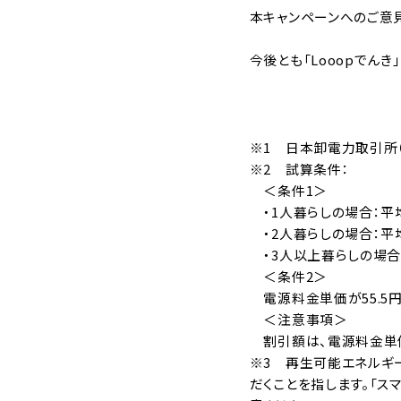
本キャンペーンへのご意
今後とも「Looopでん
※1 日本卸電力取引所（
※2 試算条件：
＜条件1＞
・1人暮らしの場合：平均
・2人暮らしの場合：平均
・3人以上暮らしの場合：
＜条件2＞
電源料金単価が55.5円/
＜注意事項＞
割引額は、電源料金単価
※3 再生可能エネルギ
だくことを指します。「ス