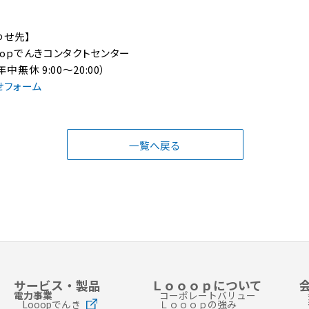
わせ先】
oopでんきコンタクトセンター
年中無休 9:00～20:00）
せフォーム
一覧へ戻る
サービス・製品
Ｌｏｏｏｐについて
電力事業
コーポレートバリュー
Looopでんき
Ｌｏｏｏｐの強み