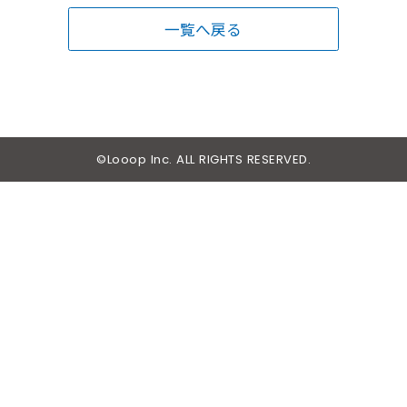
一覧へ戻る
©Looop Inc. ALL RIGHTS RESERVED.