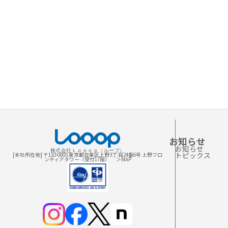
お知らせ
お知らせ
株式会社Ｌｏｏｏｐ（ループ）
トピックス
[本社所在地] 〒110-0005 東京都台東区上野3丁 目24番6号 上野フロ
ンティアタワー（受付17階）
＞MAP