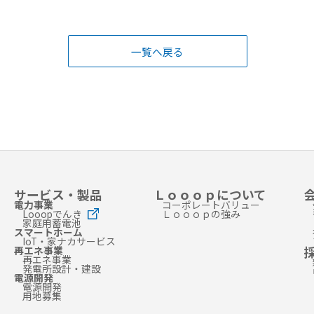
一覧へ戻る
サービス・製品
Ｌｏｏｏｐについて
電力事業
コーポレートバリュー
Looopでんき
Ｌｏｏｏｐの強み
家庭用蓄電池
スマートホーム
IoT・家ナカサービス
再エネ事業
再エネ事業
発電所設計・建設
電源開発
電源開発
用地募集