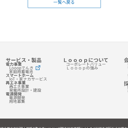
一覧へ戻る
サービス・製品
Ｌｏｏｏｐについて
電力事業
コーポレートバリュー
Looopでんき
Ｌｏｏｏｐの強み
家庭用蓄電池
スマートホーム
IoT・家ナカサービス
再エネ事業
再エネ事業
発電所設計・建設
電源開発
電源開発
用地募集