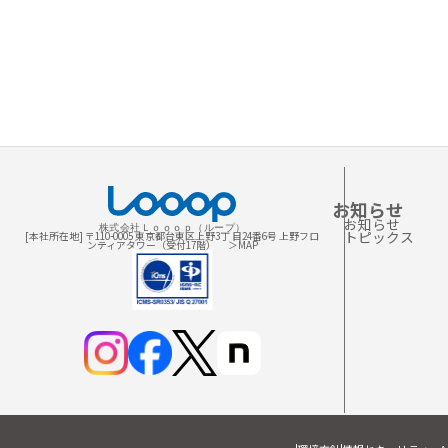
お知らせ
お知らせ
株式会社Ｌｏｏｏｐ（ループ）
トピックス
[本社所在地] 〒110-0005 東京都台東区上野3丁 目24番6号 上野フロ
ンティアタワー（受付17階）
＞MAP