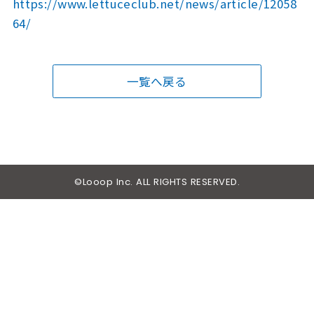
https://www.lettuceclub.net/news/article/12058
64/
一覧へ戻る
©Looop Inc. ALL RIGHTS RESERVED.