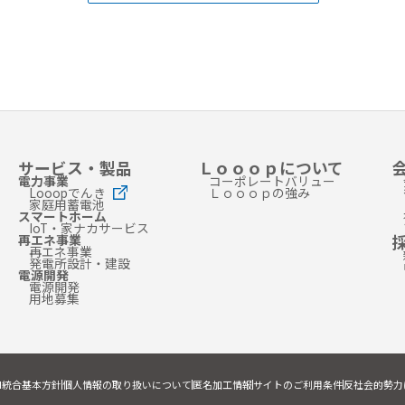
サービス・製品
Ｌｏｏｏｐについて
電力事業
コーポレートバリュー
Looopでんき
Ｌｏｏｏｐの強み
家庭用蓄電池
スマートホーム
IoT・家ナカサービス
再エネ事業
再エネ事業
発電所設計・建設
電源開発
電源開発
用地募集
I統合基本方針
個人情報の取り扱いについて
匿名加工情報
サイトのご利用条件
反社会的勢力