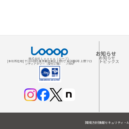
お知らせ
お知らせ
株式会社Ｌｏｏｏｐ（ループ）
トピックス
[本社所在地] 〒110-0005 東京都台東区上野3丁 目24番6号 上野フロ
ンティアタワー（受付17階）
＞MAP
環境方針
情報セキュリティ・A