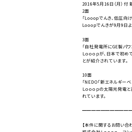
2016年5月16日（月）付
2面
「Looopでんき、低圧
Looopでんきが9月9
3面
「自社発電所にGE製パワ
Ｌｏｏｏｐが、日本で初め
とが紹介されています。
10面
「NEDO「新エネルギー
Ｌｏｏｏｐの太陽光発電
れています。
━━━━━━━━━━
【本件に関するお問い合
株式会社Ｌｏｏｏｐ コン