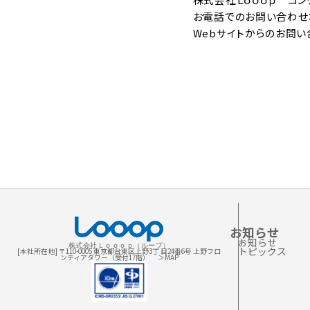
お電話でのお問い合わせ：03-5
Webサイトからのお問い
お知らせ
お知らせ
株式会社Ｌｏｏｏｐ（ループ）
トピックス
[本社所在地] 〒110-0005 東京都台東区上野3丁 目24番6号 上野フロ
ンティアタワー（受付17階）
＞MAP