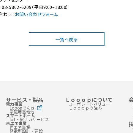
802-6209（平日9:00–18:00）
合わせ：
お問い合わせフォーム
一覧へ戻る
サービス・製品
Ｌｏｏｏｐについて
電力事業
コーポレートバリュー
Looopでんき
Ｌｏｏｏｐの強み
家庭用蓄電池
スマートホーム
IoT・家ナカサービス
再エネ事業
再エネ事業
発電所設計・建設