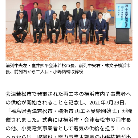
前列中央左・室井照平会津若松市長、前列中央右・林文子横浜市
長、前列右から二人目・小嶋祐輔取締役
会津若松市で発電された再エネの横浜市内７事業者へ
の供給が開始されることを記念し、2021年7月29日、
「福島県会津若松市・横浜市 再エネ受給開始式」が開
催されました。式典には横浜市・会津若松市の両市長
の他、小売電気事業者として電気の供給を担うＬｏｏ
ｏｐからは、取締役・電力事業本部長の小嶋祐輔が出