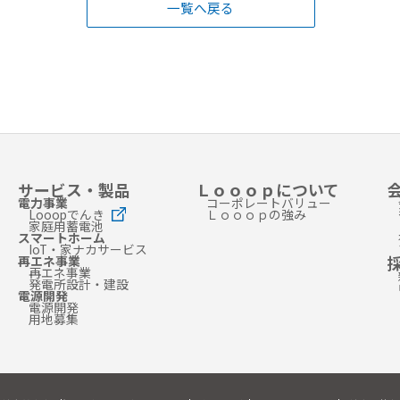
一覧へ戻る
サービス・製品
Ｌｏｏｏｐについて
電力事業
コーポレートバリュー
Looopでんき
Ｌｏｏｏｐの強み
家庭用蓄電池
スマートホーム
IoT・家ナカサービス
再エネ事業
再エネ事業
発電所設計・建設
電源開発
電源開発
用地募集