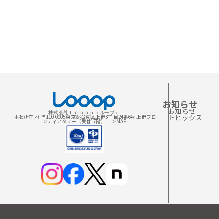
お知らせ
お知らせ
株式会社Ｌｏｏｏｐ（ループ）
トピックス
[本社所在地] 〒110-0005 東京都台東区上野3丁 目24番6号 上野フロ
ンティアタワー（受付17階）
＞MAP