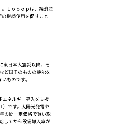
）。Ｌｏｏｏｐは、経済産
所の継続使用を促すこと
に東日本大震災以降、そ
など国そのものの機能を
ないものです。
能エネルギー導入を支援
FIT）です。太陽光発電や
0年の間一定価格で買い取
始してから設備導入率が