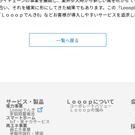
ライチェーンの事業を展開し、業界参入時から新しい風を吹かせて
い、それを確実に形にしてきた結果でもあります。この「Looop
の「Ｌｏｏｏｐでんき0」などお客様が導入しやすいサービスを追求
一覧へ戻る
サービス・製品
Ｌｏｏｏｐについて
電力事業
コーポレートバリュー
Looopでんき
Ｌｏｏｏｐの強み
家庭用蓄電池
スマートホーム
IoT・家ナカサービス
再エネ事業
再エネ事業
発電所設計・建設