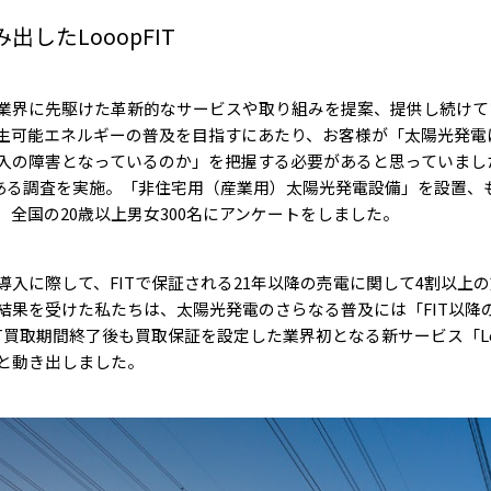
したLooopFIT
業界に先駆けた革新的なサービスや取り組みを提案、提供し続けて
生可能エネルギーの普及を目指すにあたり、お客様が「太陽光発電
入の障害となっているのか」を把握する必要があると思っていました
年にある調査を実施。「非住宅用（産業用）太陽光発電設備」を設置、
全国の20歳以上男女300名にアンケートをしました。
導入に際して、FITで保証される21年以降の売電に関して4割以上
結果を受けた私たちは、太陽光発電のさらなる普及には「FIT以降
T買取期間終了後も買取保証を設定した業界初となる新サービス「Loo
と動き出しました。