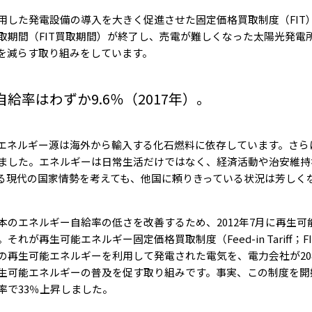
用した発電設備の導入を大きく促進させた固定価格買取制度（FIT
取期間（FIT買取期間）が終了し、売電が難しくなった太陽光発電
を減らす取り組みをしています。
給率はわずか9.6％（2017年）。
エネルギー源は海外から輸入する化石燃料に依存しています。さら
ました。エネルギーは日常生活だけではなく、経済活動や治安維持
る現代の国家情勢を考えても、他国に頼りきっている状況は芳しく
本のエネルギー自給率の低さを改善するため、2012年7月に再生可
れが再生可能エネルギー固定価格買取制度（Feed-in Tariff；
の再生可能エネルギーを利用して発電された電気を、電力会社が2
生可能エネルギーの普及を促す取り組みです。事実、この制度を開
率で33％上昇しました。