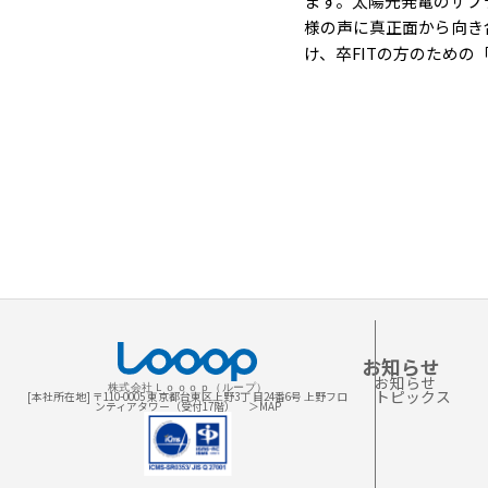
ます。太陽光発電のサプ
様の声に真正面から向き合
け、卒FITの方のため
お知らせ
お知らせ
株式会社Ｌｏｏｏｐ（ループ）
トピックス
[本社所在地] 〒110-0005 東京都台東区上野3丁 目24番6号 上野フロ
ンティアタワー（受付17階）
＞MAP