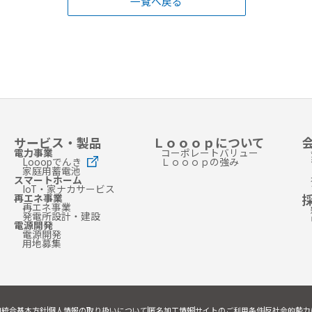
一覧へ戻る
サービス・製品
Ｌｏｏｏｐについて
電力事業
コーポレートバリュー
Looopでんき
Ｌｏｏｏｐの強み
家庭用蓄電池
スマートホーム
IoT・家ナカサービス
再エネ事業
再エネ事業
発電所設計・建設
電源開発
電源開発
用地募集
I統合基本方針
個人情報の取り扱いについて
匿名加工情報
サイトのご利用条件
反社会的勢力