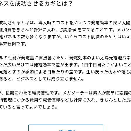
ネスを成功させるカギとは？
成功させるカギは、導入時のコストを抑えつつ発電効率の良い太陽
維持費をきちんと計算に入れ、長期計画を立てることです。メガソ
池パネルの数も多くなりますが、いくらコスト削減のためとはいえ
本末転倒です。
ネルの性能が発電量に直接響くため、発電効率のよい太陽光電池パ
ただ広いだけでは発電効率で差が出ます。1日中日当たりがよいこ
見落とすのが季節による日当たりの差です。生い茂った樹木や落ち
あると、ビジネスとしては成り立ちません。
が、長期にわたる維持管理です。メガソーラーは素人が簡単に設備
持管理にかかる費用や減価償却なども計算に入れ、きちんとした長
ていると言ってよいでしょう。