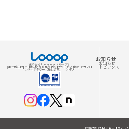
お知らせ
お知らせ
株式会社Ｌｏｏｏｐ（ループ）
トピックス
[本社所在地] 〒110-0005 東京都台東区上野3丁 目24番6号 上野フロ
ンティアタワー（受付17階）
＞MAP
環境方針
情報セキュリティ・A