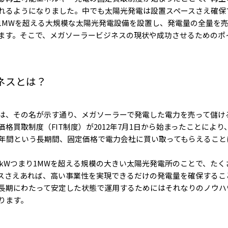
れるようになりました。中でも太陽光発電は設置スペースさえ確保
1MWを超える大規模な太陽光発電設備を設置し、発電量の全量を
ます。そこで、メガソーラービジネスの現状や成功させるためのポ
ネスとは？
は、その名が示す通り、メガソーラーで発電した電力を売って儲け
格買取制度（FIT制度）が2012年7月1日から始まったことによ
0年間という長期間、固定価格で電力会社に買い取ってもらえること
00kWつまり1MWを超える規模の大きい太陽光発電所のことで、た
スさえあれば、高い事業性を実現できるだけの発電量を確保するこ
長期にわたって安定した状態で運用するためにはそれなりのノウハ
ります。