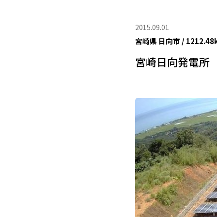
2015.09.01
宮崎県
日向市
/
1212.48
宮崎日向発電所