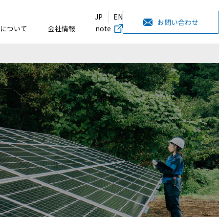
JP
EN
お問い合わせ
について
会社情報
note