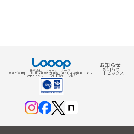
お知らせ
お知らせ
株式会社Ｌｏｏｏｐ（ループ）
トピックス
[本社所在地] 〒110-0005 東京都台東区上野3丁 目24番6号 上野フロ
ンティアタワー（受付17階）
＞MAP