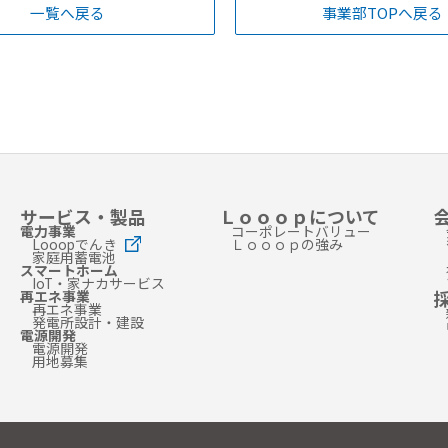
一覧へ戻る
事業部TOPへ戻る
サービス・製品
Ｌｏｏｏｐについて
電力事業
コーポレートバリュー
Looopでんき
Ｌｏｏｏｐの強み
家庭用蓄電池
スマートホーム
IoT・家ナカサービス
再エネ事業
再エネ事業
発電所設計・建設
電源開発
電源開発
用地募集