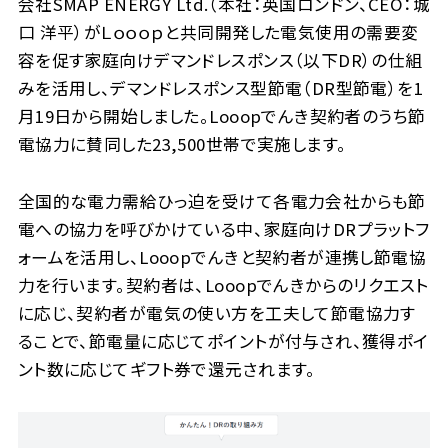
会社SMAP ENERGY Ltd.（本社：英国ロンドン、CEO：城
口 洋平）がＬｏｏｏｐと共同開発した電気使用の需要変
容を促す家庭向けデマンドレスポンス（以下DR）の仕組
みを活用し、デマンドレスポンス型節電（DR型節電）を1
月19日から開始しました。Looopでんき契約者のうち節
電協力に賛同した23,500世帯で実施します。
全国的な電力需給ひっ迫を受けて各電力会社からも節
電への協力を呼びかけている中、家庭向けDRプラットフ
ォームを活用し、Looopでんきと契約者が連携し節電協
力を行います。契約者は、Looopでんきからのリクエスト
に応じ、契約者が電気の使い方を工夫して節電協力す
ることで、節電量に応じてポイントが付与され、獲得ポイ
ント数に応じてギフト券で還元されます。