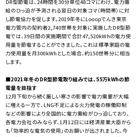
DR型節電は、24時間を30分単位48コマにわけ、電力需
給のひっ迫が予測される翌日の対象コマ（時間帯）に対
し節電協力を促します。2019年冬にLooopでんき東京
電力管内の契約者2,740世帯を対象に実施したDR型節
電では、39日間の実施期間で合計47,520kWhの電力使
用量を節電することができました。これは標準家庭の電
力使用量を月300kWhとした場合、約150世帯分に相当
します。
■2021年冬のDR型節電取り組みでは、55万kWhの節
電量を目指す
12月下旬から続く厳しい寒さの影響で電力需要が大幅
に増える一方で、LNG不足による火力発電の稼働抑制
などの影響により全国的に電力需給がひっ迫しており、
各電力会社のみならず、1月12日には経済産業大臣から
も「効率的な電気の使用」のお願いが出されました。今