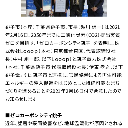
銚子市（本庁：千葉県銚子市、市長：越川 信一）は2021
年2月16日、2050年までに二酸化炭素（CO2）排出実質
ゼロを目指す、「ゼロカーボンシティ銚子」を表明し、株
式会社Ｌｏｏｏｐ（本社：東京都台東区、代表取締役社
長：中村 創一郎、以下Ｌｏｏｏｐ）と銚子電力株式会社
（本社：千葉県銚子市 代表取締役社長：伊東 孝之、以下
銚子電力）は銚子市と連携し、官民協働による再生可能
エネルギーの導入促進をはじめとした持続可能なまち
づくりを進めることを2021年2月16日付で合意したので
お知らせします。
■ゼロカーボンシティ銚子
近年、猛暑や豪雨被害など、地球温暖化が原因とされる