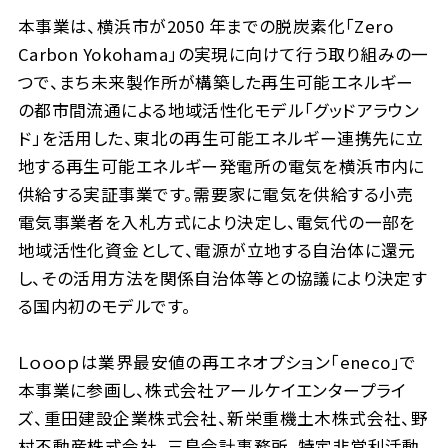
本事業は、横浜市が2050 年までの脱炭素化「Zero
Carbon Yokohama」の実現に向けて行う取り組みの⼀
つで、まち未来製作所が構築した再生可能エネルギー
の都市間流通による地域活性化モデル「グッドアラウン
ド」を活用した、東北の再生可能エネルギー連携先に立
地する再生可能エネルギー発電所の電気を横浜市内に
供給する実証事業です。需要家に電気を供給する小売
電気事業者を入札方式により決定し、電気代の一部を
地域活性化資金として、電源が立地する自治体に還元
し、その活用方法を関係自治体等との協議により決定す
る国内初のモデルです。
Ｌｏｏｏｐは業界最安値の再エネオプション「eneco」で
本事業に参画し、株式会社アールケイエンタープライ
ズ、重田建設企業株式会社、新栄重機土木株式会社、野
村不動産株式会社、三島会計事務所、特定非営利活動