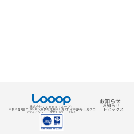
お知らせ
お知らせ
株式会社Ｌｏｏｏｐ（ループ）
トピックス
[本社所在地] 〒110-0005 東京都台東区上野3丁 目24番6号 上野フロ
ンティアタワー（受付17階）
＞MAP