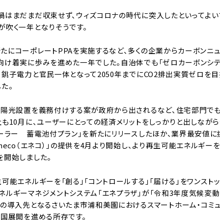
禍はまだまだ収束せず、ウィズコロナの時代に突入したといってよい
が吹く一年となりそうです。
たにコーポレートPPAを実施するなど、多くの企業からカーボンニ
向け着実に歩みを進めた一年でした。自治体でも「ゼロカーボンシテ
銚子電力と官民一体となって2050年までにCO2排出実質ゼロを目
た。
太陽光設置を義務付けする案が政府から出されるなど、住宅部門で
社も10月に、ユーザーにとっての経済メリットをしっかりと出しなが
ソーラー 蓄電池付プラン」を新たにリリースしたほか、業界最安値
neco（エネコ）」の提供を4月より開始し、より再生可能エネルギ
を開始しました。
可能エネルギーを「創る」「コントロールする」「届ける」をワンスト
ネルギーマネジメントシステム「エネプラザ」が「令和3年度気候変動
初の導入先となるさいたま市浦和美園におけるスマートホーム・コミュ
全国展開を進める所存です。