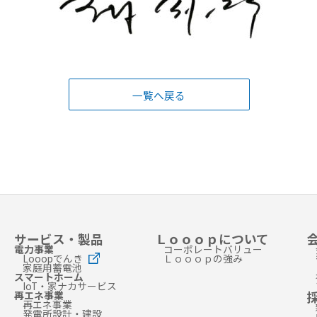
一覧へ戻る
サービス・製品
Ｌｏｏｏｐについて
電力事業
コーポレートバリュー
Looopでんき
Ｌｏｏｏｐの強み
家庭用蓄電池
スマートホーム
IoT・家ナカサービス
再エネ事業
再エネ事業
発電所設計・建設