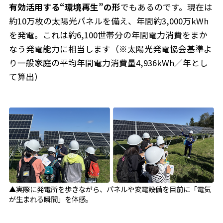
有効活用する“環境再生”の形
でもあるのです。現在は
約10万枚の太陽光パネルを備え、年間約3,000万kWh
を発電。これは約6,100世帯分の年間電力消費をまか
なう発電能力に相当します（※太陽光発電協会基準よ
り一般家庭の平均年間電力消費量4,936kWh／年とし
て算出）
▲実際に発電所を歩きながら、パネルや変電設備を目前に「電気
が生まれる瞬間」を体感。