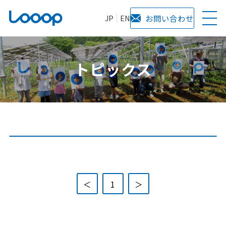
JP
EN
お問い合わせ
トピックス
全て
Looopの取り組み
技術・開発
CSR活動
コラム
＜
1
＞