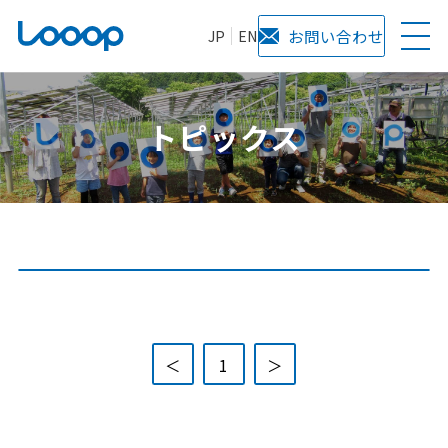
JP
EN
お問い合わせ
トピックス
全て
Looopの取り組み
技術・開発
CSR活動
コラム
＜
1
＞