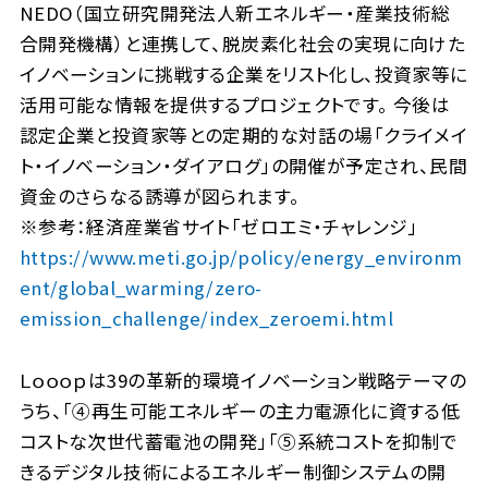
NEDO（国立研究開発法人新エネルギー・産業技術総
合開発機構）と連携して、脱炭素化社会の実現に向けた
イノベーションに挑戦する企業をリスト化し、投資家等に
活用可能な情報を提供するプロジェクトです。 今後は
認定企業と投資家等との定期的な対話の場「クライメイ
ト・イノベーション・ダイアログ」の開催が予定され、民間
資金のさらなる誘導が図られます。
※参考：経済産業省サイト「ゼロエミ・チャレンジ」
https://www.meti.go.jp/policy/energy_environm
ent/global_warming/zero-
emission_challenge/index_zeroemi.html
Ｌｏｏｏｐは39の革新的環境イノベーション戦略テーマの
うち、「④再生可能エネルギーの主力電源化に資する低
コストな次世代蓄電池の開発」「⑤系統コストを抑制で
きるデジタル技術によるエネルギー制御システムの開