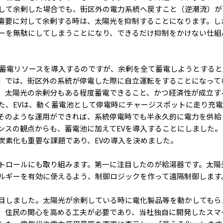
して余剰した場合でも、街区外の電力系統へ戻すこと（逆潮流）が
需要に対して余剰する時は、太陽光を抑制することになります。し
ーを無駄にしてしまうことになり、できるだけ抑制をかけない仕組
う蓄電リソースを導入するのですが、余剰を全て蓄電しようとする
」では、街区外の系統が停電した際に自立運転をすることになって
、太陽光の余剰分もある程度蓄電できること、かつ経済性が成立す
た、EVは、動く蓄電池として停電時にチャージスポットに走り充
そのような運用ができれば、系統停電時でも半永久的に電力を供給
ンスの観点からも、蓄電池に加えてEVを導入することにしました
炭素化も重要な課題であり、EVの導入を決めました。
トロールにも取り組みます。第一に注目したのが給湯器です。太陽
ルギーを有効に使えるよう、制御ロジックを作って遠隔制御します
目しました。太陽光が余剰している時に電化製品等を動かしてもら
、住民の関心を高める工夫が必要であり、当社独自に開発したスマ