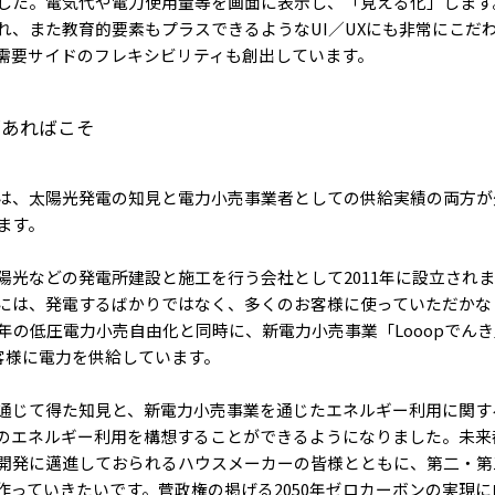
した。電気代や電力使用量等を画面に表示し、「見える化」します
れ、また教育的要素もプラスできるようなUI／UXにも非常にこだ
需要サイドのフレキシビリティも創出しています。
があればこそ
は、太陽光発電の知見と電力小売事業者としての供給実績の両方が
ます。
陽光などの発電所建設と施工を行う会社として2011年に設立され
には、発電するばかりではなく、多くのお客様に使っていただかな
6年の低圧電力小売自由化と同時に、新電力小売事業「Looopでんき
お客様に電力を供給しています。
通じて得た知見と、新電力小売事業を通じたエネルギー利用に関す
のエネルギー利用を構想することができるようになりました。未来
開発に邁進しておられるハウスメーカーの皆様とともに、第二・第
作っていきたいです。菅政権の掲げる2050年ゼロカーボンの実現