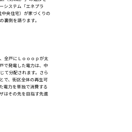
ーシステム「エネプラ
社中央住宅）が家づくりの
発の裏側を語ります。
し、全戸にＬｏｏｏｐが太
1戸で発電した電力は、中
応じて分配されます。さら
とで、街区全体の再生可
した電力を単独で消費する
ラザはその先を目指す先進