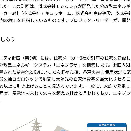
した。この計画は、株式会社Ｌｏｏｏｐが開発した分散型エネルギ
ーカー3社（株式会社アキュラホーム、株式会社高砂建設、株式会
年度内の竣工を目指しているものです。プロジェクトリーダーが、開
通しあう
ニティ街区（第3期）には、住宅メーカー3社が51戸の住宅を建設
分散型エネルギーシステム「エネプラザ」を構築します。街区内5
置された蓄電池とEVにいったん貯めた後、各戸の電力使用状況に
器を独自のロジックで制御し太陽光の自家消費率を最大化させるこ
0％以上に引き上げることを見込んでいます。一般に、家庭で発電
％程度、蓄電池を入れて50％を超える程度と言われており、エネプ
。