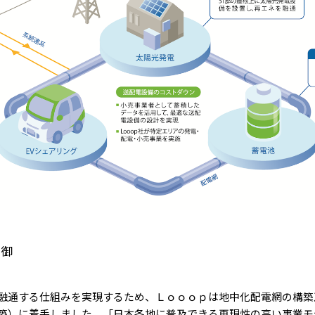
制御
融通する仕組みを実現するため、Ｌｏｏｏｐは地中化配電網の構築
築）に着手しました。「日本各地に普及できる再現性の高い事業モ