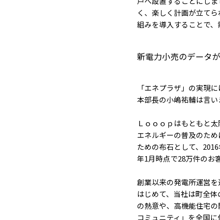
戸へ設置することにしま
く、楽しく計画が立てら
組みを導入することで、
新電力小売のデータ
「エネプラザ」の実現に
本部長の小嶋祐輔は言い
Ｌｏｏｏｐはもともと太
エネルギーの普及のため
ための布石として、201
年1月時点で28万件の
創業以来の発電所運営を
はじめて、当社は町全体
の熱意や、高機能住宅の
コミュニティ」を全国に