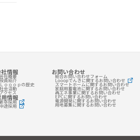
2020
年
2019
年
2018
年
2017
年
2016
年
2015
年
会社情報
お問い合わせ
会社概要
総合お問い合わせフォーム
役員紹介
Looopでんきに関するお問い合わせ
2014
年
Ｌｏｏｏｐの歴史
スマートホームに関するお問い合わせ
社会活動
家庭用蓄電池に関するお問い合わせ
アクセス
再エネ事業に関するお問い合わせ
2013
年
採用情報
EPCに関するお問い合わせ
電源開発に関するお問い合わせ
新卒採用
用地募集に関するお問い合わせ
2012
年
中途採用
2011
年