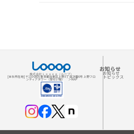
お知らせ
お知らせ
株式会社Ｌｏｏｏｐ（ループ）
トピックス
[本社所在地] 〒110-0005 東京都台東区上野3丁 目24番6号 上野フロ
ンティアタワー（受付17階）
＞MAP