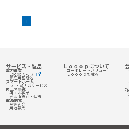
1
サービス・製品
Ｌｏｏｏｐについて
電力事業
コーポレートバリュー
Looopでんき
Ｌｏｏｏｐの強み
家庭用蓄電池
スマートホーム
IoT・家ナカサービス
再エネ事業
再エネ事業
発電所設計・建設
電源開発
電源開発
用地募集