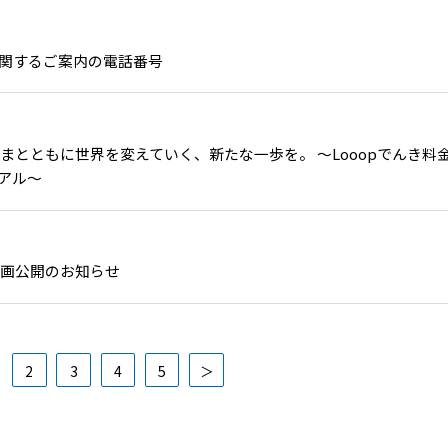
関するご案内の電話番号
まとともに世界を変えていく、新たな一歩を。 ～Looopでんき料
アル～
動画公開のお知らせ
2
3
4
5
＞