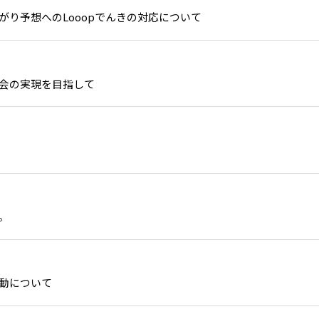
り予想へのLooopでんきの対応について
社会の実現を目指して
。
活動について