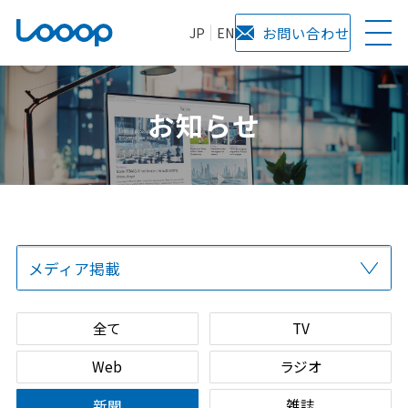
JP
EN
お問い合わせ
お知らせ
メディア掲載
全て
プレスリリース
当社からのお知らせ
サービス
全て
TV
Web
ラジオ
雑誌
新聞