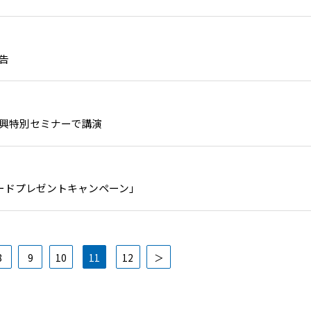
告
興特別セミナーで講演
カードプレゼントキャンペーン」
8
9
10
11
12
＞