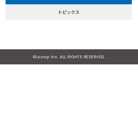
2019
年
トピックス
2018
年
2017
年
2016
年
2015
年
©Looop Inc. ALL RIGHTS RESERVED.
2014
年
2013
年
2012
年
2011
年